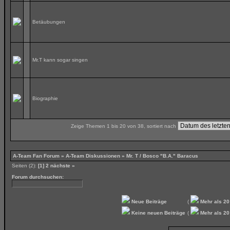
Betäubungen
Mr.T kann sogar singen
Biographie
Zeige Themen 1 bis 20 von 38, sortiert nach
A-Team Fan Forum
»
A-Team Diskussionen
» Mr. T / Bosco "B.A." Baracus
Seiten (2):
[1]
2
nächste »
Forum durchsuchen:
Neue Beiträge
(
Mehr als 20
Keine neuen Beiträge
(
Mehr als 20