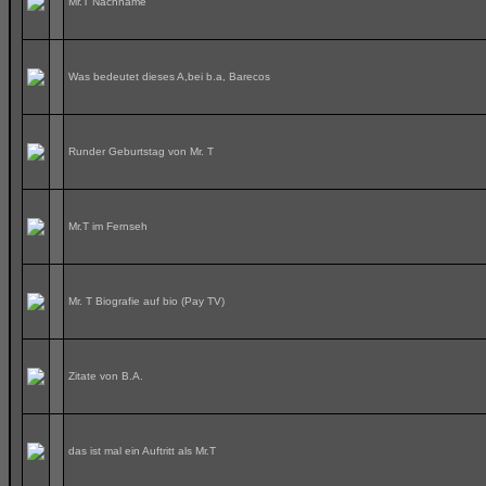
Mr.T Nachname
Was bedeutet dieses A,bei b.a, Barecos
Runder Geburtstag von Mr. T
Mr.T im Fernseh
Mr. T Biografie auf bio (Pay TV)
Zitate von B.A.
das ist mal ein Auftritt als Mr.T