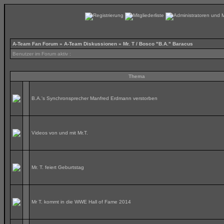
A-Team Fan Forum
»
A-Team Diskussionen
» Mr. T / Bosco "B.A." Baracus
Benutzer im Forum aktiv :
Thema
B.A.'s Synchronsprecher Manfred Erdmann verstorben
Videos von und mit Mr.T.
Mr. T. feiert Geburtstag
Mr T. kommt in die WWE Hall of Fame 2014