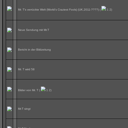
Mr. T's verrückte Welt (World's Craziest Fools) (UK,2011-????)
(
1
2
)
Neue Sendung mit Mr.T
Bericht in der Bildzeitung
Mr. T wird 58
Bilder von Mr. T
(
1
2
)
Mr.T singt