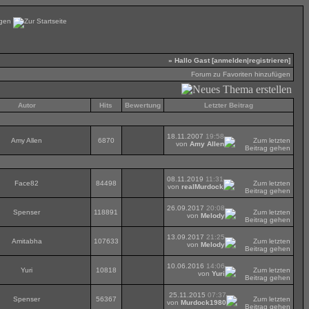
» Hallo Gast [
anmelden
|
registrieren
]
Forum zu Favoriten hinzufügen
Autor
Hits
Bewertung
Letzter Beitrag
18.11.2007
19:58
Amy Allen
6870
von
Amy Allen
08.11.2019
11:31
Face82
84498
von
realMurdock
26.09.2017
20:08
Spenser
118891
von
Melody
13.09.2017
21:25
Amitabha
107633
von
Melody
10.06.2016
14:06
Yuri
10818
von
Yuri
25.11.2015
07:37
Spenser
56367
von
Murdock1980