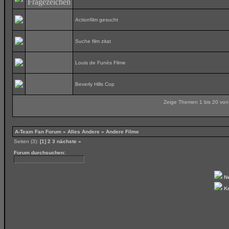
Actionfilm gesucht
Suche film zitat
Louis de Funès Filme
Beverly Hills Cop
Zeige Themen 1 bis 20 von 
A-Team Fan Forum
»
Alles Andere
» Andere Filme
Seiten (3):
[1]
2
3
nächste »
Forum durchsuchen:
N
Ke