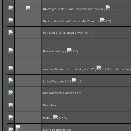
Umfrage:
Bester Bond-Darsteller aller Zeiten
(
1
2
)
Back to the Future/Zurück in die Zukunft
(
1
2
)
Iron Man 3 (ja, ist noch etwas hin ...)
Police Academy
(
1
2
)
welchen film habt ihr zu letzt gekauft?
(
1
2
3
4
...
letzte Seit
Lethal Weapon 1-4
(
1
2
)
Das Kartell mit Harrison Ford
DeathProof
DVDs
(
1
2
3
)
suche bestimmte dvd