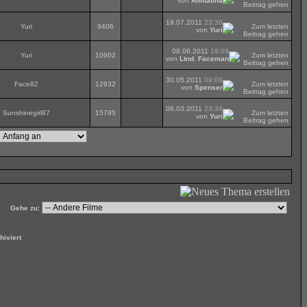
von
Amitabha
19.07.2011
23:36
Yuri
9406
von
Yuri
08.06.2011
19:09
Yuri
10602
von
Ltnd. Faceman
30.05.2011
09:09
Face82
12632
von
Spenser
06.03.2011
23:34
Sunshinegirl87
15785
von
Yuri
Gehe zu:
iviert