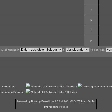
4
6
7
11
42, sortiert nach
in
Reihenfolge,
eue Beiträge
(
Mehr als 20 Antworten oder 100 Hits
)
Thema geschlossen/arch
ine neuen Beiträge
(
Mehr als 20 Antworten oder 100 Hits
)
Powered by
Burning Board Lite 1.0.2
© 2001-2004
WoltLab GmbH
Impressum
Regeln