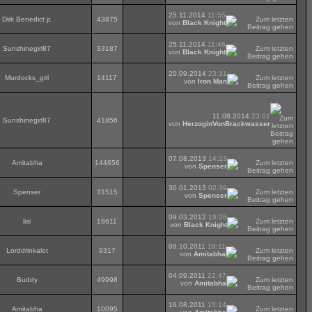
25.11.2014
11:55
Dirk Benedict jr.
43875
von
Black Knight
25.11.2014
11:46
Sunshinegirl87
33187
von
Black Knight
20.09.2014
23:31
Murdocks_girl
14117
von
Iron Man
11.08.2014
23:01
Sunshinegirl87
41856
von
HerzoginVonBrackwasser
07.08.2013
14:23
Amitabha
144656
von
Spenser
30.01.2013
02:39
Spenser
31515
von
Spenser
09.03.2012
19:28
lisi
18611
von
Black Knight
09.10.2011
18:11
Lorddrinkalot
9317
von
Amitabha
04.09.2011
22:47
Buddy
49998
von
Amitabha
16.08.2011
15:14
Amitabha
10095