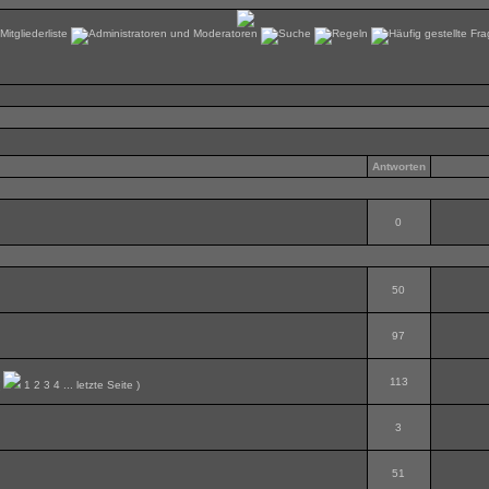
Antworten
0
50
97
113
(
1
2
3
4
...
letzte Seite
)
3
51