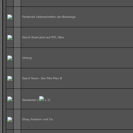
Fehlende Ueberschriften der Beitraege
Das A-Team jetzt auf RTL Nitro
Umzug
Das A Team - Der Film Plan B
Newsletter
(
1
2
)
Ebay, Amazon und Co.