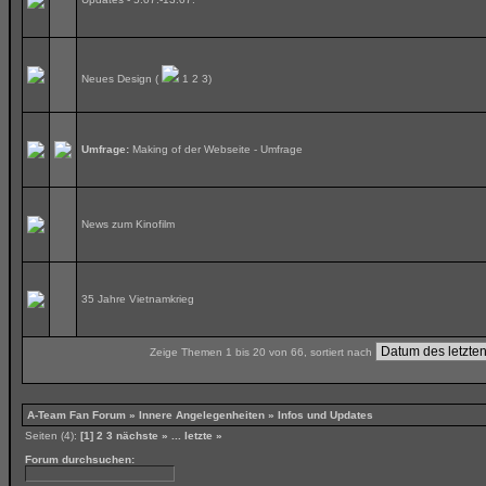
Neues Design
(
1
2
3
)
Umfrage:
Making of der Webseite - Umfrage
News zum Kinofilm
35 Jahre Vietnamkrieg
Zeige Themen 1 bis 20 von 66, sortiert nach
A-Team Fan Forum
»
Innere Angelegenheiten
» Infos und Updates
Seiten (4):
[1]
2
3
nächste »
...
letzte »
Forum durchsuchen: