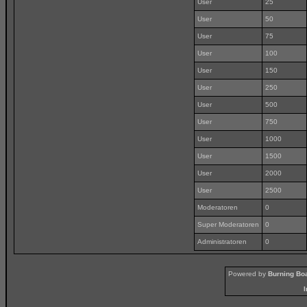
User
25
User
50
User
75
User
100
User
150
User
250
User
500
User
750
User
1000
User
1500
User
2000
User
2500
Moderatoren
0
Super Moderatoren
0
Administratoren
0
Powered by
Burning Boa