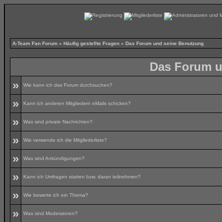
A-Team Fan Forum
»
Häufig gestellte Fragen
» Das Forum und seine Benutzung
Das Forum u
»
Wie kann ich das Forum durchsuchen?
»
Kann ich anderen Mitgliedern eMails schicken?
»
Was sind private Nachrichten?
»
Wie verwende ich die Mitgliederliste?
»
Was sind Ankündigungen?
»
Kann ich Umfragen starten bzw. daran teilnehmen?
»
Wie bewerte ich ein Thema?
»
Was sind Moderatoren?