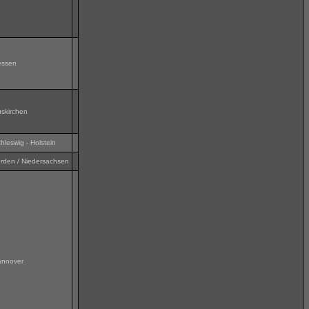
essen
skirchen
hleswig - Holstein
rden / Niedersachsen
annover