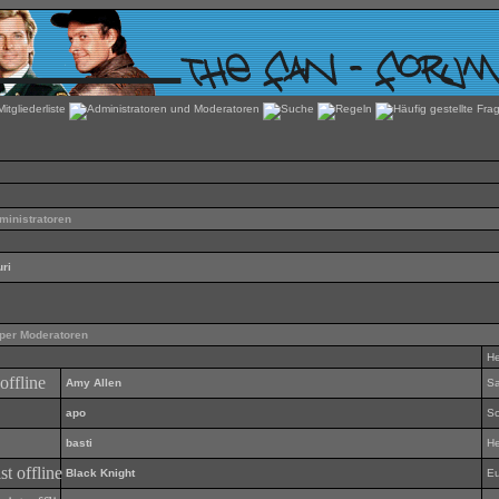
inistratoren
uri
per Moderatoren
He
Amy Allen
S
apo
Sc
basti
H
Black Knight
Eu