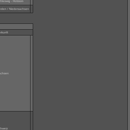
hleswig - Holstein
rden / Niedersachsen
rkunft
achsen
hweiz