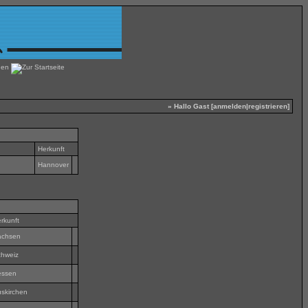
» Hallo Gast [
anmelden
|
registrieren
]
Herkunft
Hannover
rkunft
achsen
hweiz
essen
skirchen