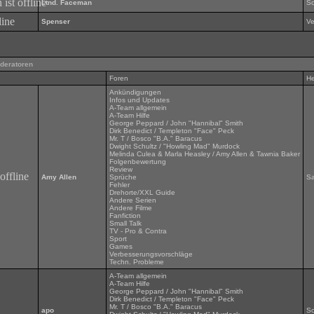
Ltnd. Faceman
Sc
Spenser
Ve
deratoren
Foren
He
Ankündigungen
Infos und Updates
A-Team allgemein
A-Team Hilfe
George Peppard / John "Hannibal" Smith
Dirk Benedict / Templeton "Face" Peck
Mr. T / Bosco "B.A." Baracus
Dwight Schultz / "Howling Mad" Murdock
Melinda Culea & Marla Heasley / Amy Allen & Tawnia Baker
Folgenbewertung
Review
Amy Allen
Sprüche
S
Fehler
Drehorte/XXL Guide
Andere Serien
Andere Filme
Fanfiction
Small Talk
TV - Pro & Contra
Sport
Games
Verbesserungsvorschläge
Techn. Probleme
A-Team allgemein
A-Team Hilfe
George Peppard / John "Hannibal" Smith
Dirk Benedict / Templeton "Face" Peck
Mr. T / Bosco "B.A." Baracus
apo
Sc