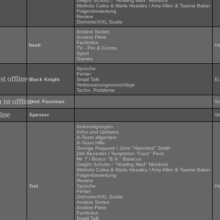
Dwight Schultz / "Howling Mad" Murdock
Melinda Culea & Marla Heasley / Amy Allen & Tawnia Baker
Folgenbewertung
Review
Drehorte/XXL Guide
Andere Serien
Andere Filme
Fanfiction
basti
H
TV - Pro & Contra
Sport
Games
Sprüche
Fehler
Black Knight
Small Talk
Eu
Verbesserungsvorschläge
Techn. Probleme
Ltnd. Faceman
Sc
Spenser
Ve
Ankündigungen
Infos und Updates
A-Team allgemein
A-Team Hilfe
George Peppard / John "Hannibal" Smith
Dirk Benedict / Templeton "Face" Peck
Mr. T / Bosco "B.A." Baracus
Dwight Schultz / "Howling Mad" Murdock
Melinda Culea & Marla Heasley / Amy Allen & Tawnia Baker
Folgenbewertung
Review
Yuri
Sprüche
H
Fehler
Drehorte/XXL Guide
Andere Serien
Andere Filme
Fanfiction
Small Talk