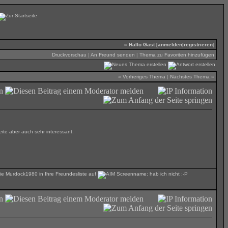
» Hallo Gast [
anmelden
|
registrieren
]
Druckvorschau
|
An Freund senden
|
Thema zu Favoriten hinzufügen
«
Vorheriges Thema
|
Nächstes Thema
»
eite aber auch sehr interessant.