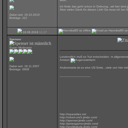
Moin,
ich finde das geht schon in Ordnung...wir hier sind 
Aber vielen Dank für diesen Link! Da muss ich bei 
Dabei seit: 19.10.2015
Beiträge: 112
16.06.2018
11:17
Spenser
Super Moderator
Letztendlich muß es Yuri entscheiden. m allgemeine
Antwort
Dabei seit: 18.11.2007
Andererseits ist es eine US-Seite...viele von hier m
Beiträge: 6908
__________________
http://tvparadies.net
http://robert-urich.jimdo.com/
http://spenser.jimdo.com/
http://jamesgarner.jimdo.com/
http://scottbakula.jimdo.com/