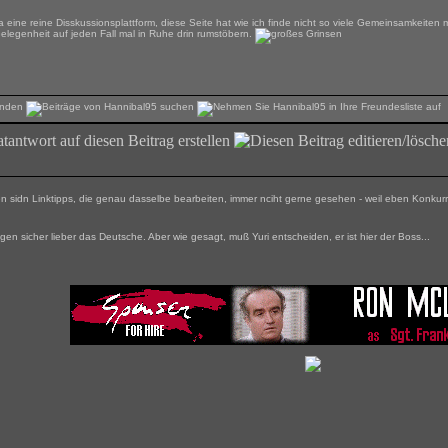
ja eine reine Disskussionsplattform, diese Seite hat wie ich finde nicht so viele Gemeinsamkeiten
Gelegenheit auf jeden Fall mal in Ruhe drin rumstöbern.
n sidn Linktipps, die genau dasselbe bearbeiten, immer nciht gerne gesehen - weil eben Konkurre
ögen sicher lieber das Deutsche. Aber wie gesagt, muß Yuri entscheiden, er ist hier der Boss...