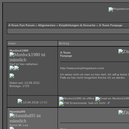
A-Team Fan Forum
»
Allgemeines
»
Empfehlungen & Gesuche
»
A Team Fanpage
Autor
Beitrag
Murdock1980
A Team
Fanpage
Darf im Van mitfahren
http://www.everythingateam.com/
ich weiss nicht ob man es hier darf, ich will ja ke
Falls es hier nicht hergehört lösche ich es wieder.
Dabei seit: 14.08.2011
Beiträge: 1725
13.06.2018
13:56
Hannibal95
Kennt Mr. Lee