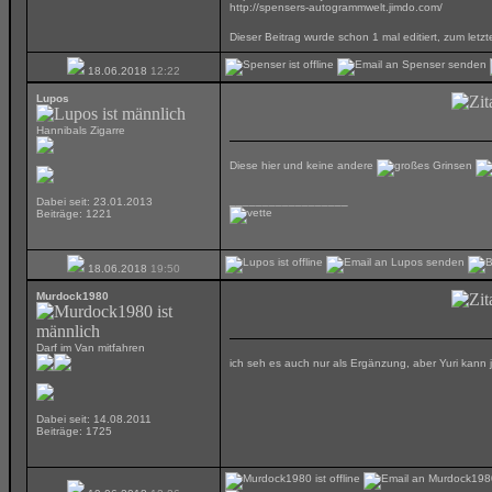
http://spensers-autogrammwelt.jimdo.com/
Dieser Beitrag wurde schon 1 mal editiert, zum le
18.06.2018
12:22
Lupos
Hannibals Zigarre
Diese hier und keine andere
__________________
Dabei seit: 23.01.2013
Beiträge: 1221
18.06.2018
19:50
Murdock1980
Darf im Van mitfahren
ich seh es auch nur als Ergänzung, aber Yuri kann 
Dabei seit: 14.08.2011
Beiträge: 1725