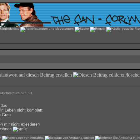
tsches buch nr. 1 :-D
tlos
in Leben nicht komplett
n Grau
n
n mir nicht exestieren
 wohnen