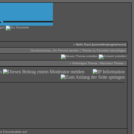
» Hallo Gast [
anmelden
|
registrieren
]
Druckvorschau
|
An Freund senden
|
Thema zu Favoriten hinzufügen
«
Vorheriges Thema
|
Nächstes Thema
»