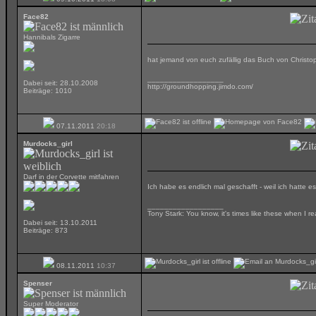
Face82
Hannibals Zigarre
hat jemand von euch zufällig das Buch von Christo
__________________
Dabei seit: 28.10.2008
http://groundhopping.jimdo.com/
Beiträge: 1010
07.11.2011
20:18
Murdocks_girl
Darf in der Corvette mitfahren
Ich habe es endlich mal geschafft - weil ich hatte
__________________
Tony Stark: You know, it's times like these when I r
Dabei seit: 13.10.2011
Beiträge: 873
08.11.2011
10:37
Spenser
Super Moderator