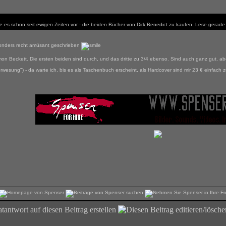
atte es schon seit ewigen Zeiten vor - die beiden Bücher von Dirk Benedict zu kaufen. Lese gera
sonders recht amüsant geschrieben
imon Beckett. Die ersten beiden sind durch, und das dritte zu 3/4 ebenso. Sind auch ganz gut, 
wesung") - da warte ich, bis es als Taschenbuch erscheint, als Hardcover sind mir 23 € einfach 