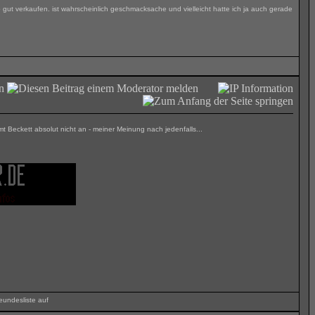
 gut verkaufen. ist wahrscheinlich geschmacksache und vielleicht hatte ich ja auch gerade
t Beckett absolut nicht an - meiner Meinung nach jedenfalls...