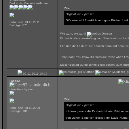
Darf in der Corvette mitfahren
Zitat:
Original von Spenser
Glückwunsch! 2 wirklich sehr gute Bücher! Un
Dabei seit: 13.10.2011
Beiträge: 873
Wie wahr, wie wahr!
Bin noch relativ am Anfang vom "Confessions of a K
PS: Und die Lektüre, die danach dann auf dem Plan 
__________________
Tony Stark: You know, it's times like these when I r
Dieser Beitrag wurde schon 1 mal editiert, zum let
09.11.2011
10:25
Face82
Hannibals Zigarre
Zitat:
Original von Spenser
Dabei seit: 28.10.2008
Beiträge: 1010
Ich lese gerade die Dr. david Hunter Bücher v
den vierten Band von Beckett um David Hunter (