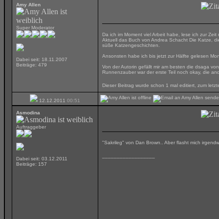
Amy Allen
Super Moderator
Da ich im Moment viel Arbeit habe, lese ich zur Zei
Aktuell das Buch von Andrea Schacht Die Katze, die
süße Katzengeschichten.
Ansonsten habe ich bis jetzt zur Hälfte gelesen Mon
Dabei seit: 18.11.2007
Beiträge: 479
Von der Autorin gefällt mir am besten die dsaga von 
Runnenzauber war der erste Teil noch okay, die and
Dieser Beitrag wurde schon 1 mal editiert, zum let
12.12.2011
00:51
Asmodina
Auftraggeber
"Sakrileg" von Dan Brown.. Aber flasht mich irgendwi
__________________
Dabei seit: 03.12.2011
Beiträge: 157