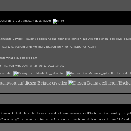
d besonders recht amüsant geschrieben
amikaze Cowboy", musste gestern Abend aber breit grinsen, als Dirk auf seinen "sex drive" sow
steht, ist gestern angekommen: Eragon Teil 4 von Christopher Paolini.
ealize what a superhero I am.
zten mal von Murdocks_girl am 09.11.2011
10:29
.
on Simon Beckett. Die ersten beiden sind durch, und das dritte zu 3/4 ebenso. Sind auch ganz g
"Verwesung") - da warte ich, bis es als Taschenbuch erscheint, als Hardcover sind mir 23 € einf