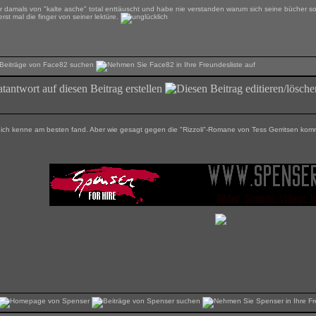
ar damals von "kalte asche" total enttäuscht und habe nie verstanden warum sich seine bücher so
rst mal die finger von seiner lektüre.
ie ich kenne am besten fand. Aber wie gesagt gegen die "Rizzoli"-Romane von Tess Gerritsen komm