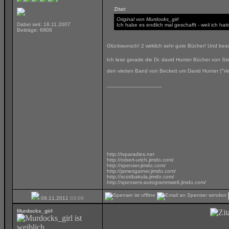
Zitat:
Original von Murdocks_girl
Dabei seit: 18.11.2007
Ich habe es endlich mal geschafft - weil ich h
Beiträge: 6908
Glückwunsch! 2 wirklich sehr gute Bücher! Und be
Ich lese gerade die Dr. david Hunter Bücher von S
den vierten Band von Beckett um David Hunter ("Ver
__________________
http://tvparadies.net
http://robert-urich.jimdo.com/
http://spenser.jimdo.com/
http://jamesgarner.jimdo.com/
http://scottbakula.jimdo.com/
http://spensers-autogrammwelt.jimdo.com/
09.11.2011
03:09
Murdocks_girl