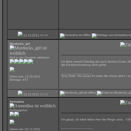
12.12.2011
00:53
Murdocks_girl
Darf in der Corvette mitfahren
Ich liebe sowohl Sakrileg als auch DaVinci Code. 
die Kurzbeschreibung nicht gefiel.
__________________
Tony Stark: You know, it's times like these when I r
Dabei seit: 13.10.2011
Beiträge: 873
12.12.2011
10:19
Asmodina
Auftraggeber
Ich glaub, ich bleib lieber Herr der Ringe unso.. <33
__________________
Dabei seit: 03.12.2011