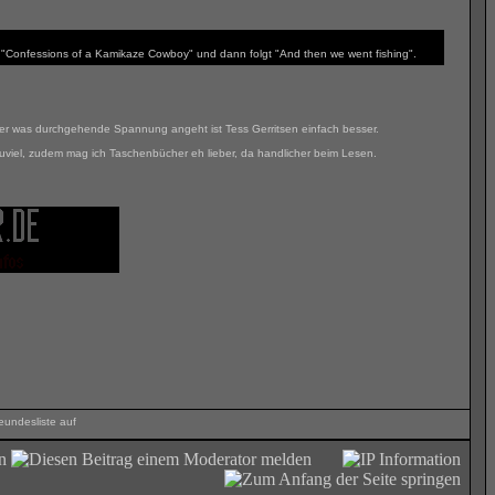
de "Confessions of a Kamikaze Cowboy" und dann folgt "And then we went fishing".
aber was durchgehende Spannung angeht ist Tess Gerritsen einfach besser.
zuviel, zudem mag ich Taschenbücher eh lieber, da handlicher beim Lesen.