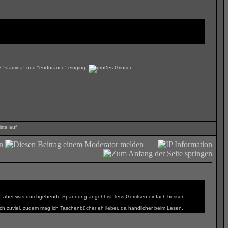
ie "stamina" und "endurance" einging.
ut, aber was durchgehende Spannung angeht ist Tess Gerritsen einfach besser.
ach zuviel, zudem mag ich Taschenbücher eh lieber, da handlicher beim Lesen.