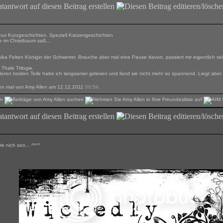
t nur Kurzgeschichten. Speziell Katzengeschichten
 im Christbaum saß...
ika Felten Königin der Schwerter. Brauche aber mal eine Pause davon, passiert mir eigentlich se
Thale Trilogie.
eren beiden Teile habe ich langsamer gelesen und fand sie nicht mehr so spannend. Liegt aber w
zten mal von Amy Allen am 12.12.2011
00:54
.
e nich soo... ^^°°