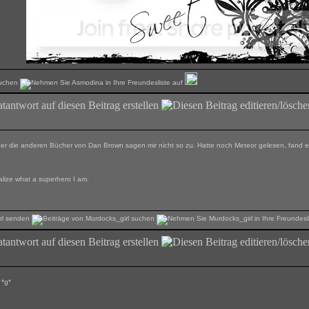
Aber die anderen Bücher von Dan Brown sagen mir nicht so zu. Hatte noch Meteor gelesen, fand e
ealize what a superhero I am.
 *g*