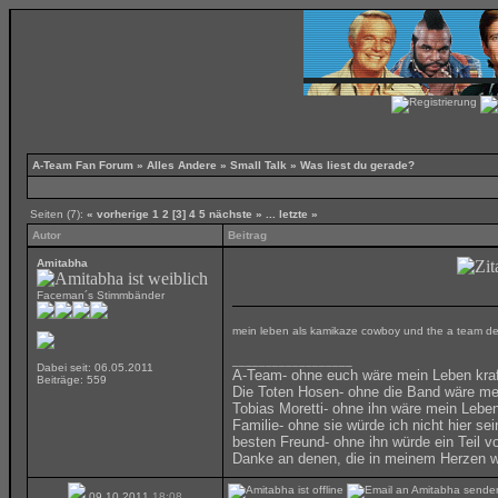
A-Team Fan Forum
»
Alles Andere
»
Small Talk
»
Was liest du gerade?
Seiten (7):
« vorherige
1
2
[3]
4
5
nächste »
...
letzte »
Autor
Beitrag
Amitabha
Faceman´s Stimmbänder
mein leben als kamikaze cowboy und the a team deu
__________________
Dabei seit: 06.05.2011
A-Team- ohne euch wäre mein Leben kraf
Beiträge: 559
Die Toten Hosen- ohne die Band wäre me
Tobias Moretti- ohne ihn wäre mein Lebe
Familie- ohne sie würde ich nicht hier sei
besten Freund- ohne ihn würde ein Teil vo
Danke an denen, die in meinem Herzen
09.10.2011
18:08