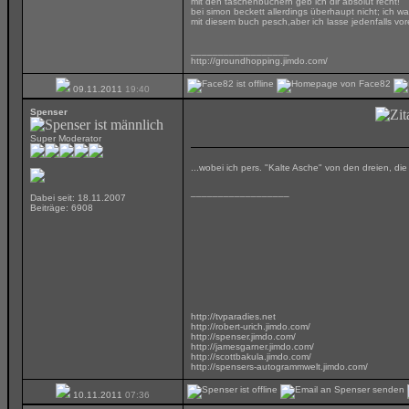
mit den taschenbüchern geb ich dir absolut recht!
bei simon beckett allerdings überhaupt nicht; ich w
mit diesem buch pesch,aber ich lasse jedenfalls vore
__________________
http://groundhopping.jimdo.com/
09.11.2011
19:40
Spenser
Super Moderator
...wobei ich pers. "Kalte Asche" von den dreien, d
__________________
Dabei seit: 18.11.2007
Beiträge: 6908
http://tvparadies.net
http://robert-urich.jimdo.com/
http://spenser.jimdo.com/
http://jamesgarner.jimdo.com/
http://scottbakula.jimdo.com/
http://spensers-autogrammwelt.jimdo.com/
10.11.2011
07:36