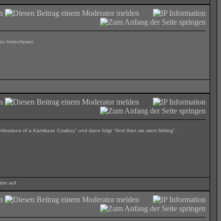
zu hören/lesen.
Confessions of a Kamikaze Cowboy" und dann folgt "And then we went fishing".